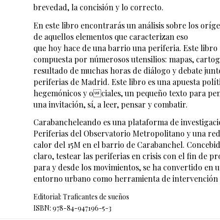
brevedad, la concisión y lo correcto.
En este libro encontrarás un análisis sobre los oríg
de aquellos elementos que caracterizan eso
que hoy hace de una barrio una periferia. Este libr
compuesta por númerosos utensilios: mapas, cartogr
resultado de muchas horas de diálogo y debate junto 
periferias de Madrid. Este libro es una apuesta polít
hegemónicos y ociales, un pequeño texto para pensa
una invitación, sí, a leer, pensar y combatir.
Carabancheleando es una plataforma de investigaci
Periferias del Observatorio Metropolitano y una red 
calor del 15M en el barrio de Carabanchel. Concebid
claro, testear las periferias en crisis con el fin de 
para y desde los movimientos, se ha convertido en 
entorno urbano como herramienta de intervención p
Editorial: Traficantes de sueños
ISBN: 978-84-947196-5-3