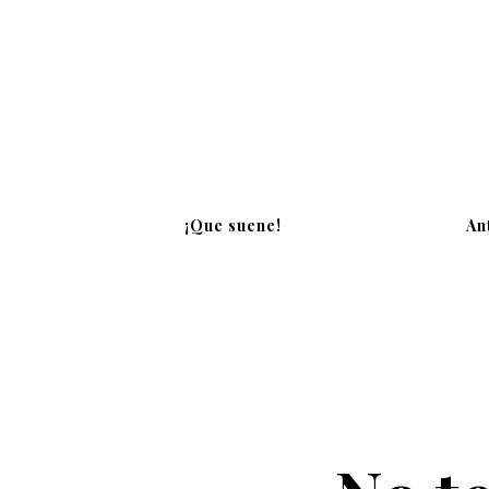
¡Que suene!
An