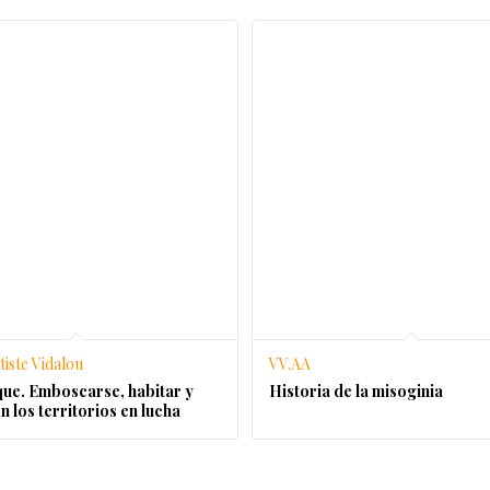
iste Vidalou
VV.AA
ue. Emboscarse, habitar y
Historia de la misoginia
en los territorios en lucha